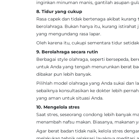
inginkan minuman manis, gantilah asupan gula
8. Tidur yang cukup
Rasa capek dan tidak bertenaga akibat kurang t
berolahraga. Bukan hanya itu, kurang istirah
yang mengundang rasa lapar.
Oleh karena itu, cukupi sementara tidur setidak
9. Berolahraga secara rutin
Berbagai style olahraga, seperti bersepeda, b
untuk Anda yang tengah menurunkan berat bad
dibakar pun lebih banyak.
Pilihlah model olahraga yang Anda sukai dan la
sebaiknya konsultasikan ke dokter lebih perna
yang aman untuk situasi Anda.
10. Mengelola stres
Saat stres, seseorang condong lebih banyak 
menambah nafsu makan. Biasanya, makanan yan
Agar berat badan tidak naik, kelola stres den
melakukan tehnik relaksasi layaknya meditasi 