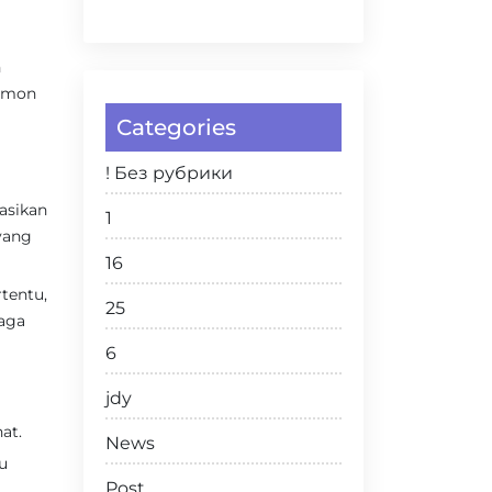
n
ormon
Categories
! Без рубрики
asikan
1
yang
16
rtentu,
25
raga
6
jdy
at.
News
u
Post