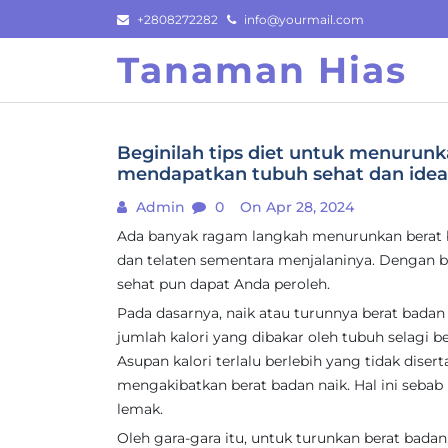
Skip
+2808272282
info@yourmail.com
to
Tanaman Hias
content
Beginilah tips diet untuk menurunk
mendapatkan tubuh sehat dan ide
Admin
0
On Apr 28, 2024
Ada banyak ragam langkah menurunkan berat b
dan telaten sementara menjalaninya. Dengan b
sehat pun dapat Anda peroleh.
Pada dasarnya, naik atau turunnya berat badan
jumlah kalori yang dibakar oleh tubuh selagi be
Asupan kalori terlalu berlebih yang tidak dise
mengakibatkan berat badan naik. Hal ini sebab
lemak.
Oleh gara-gara itu, untuk turunkan berat bad