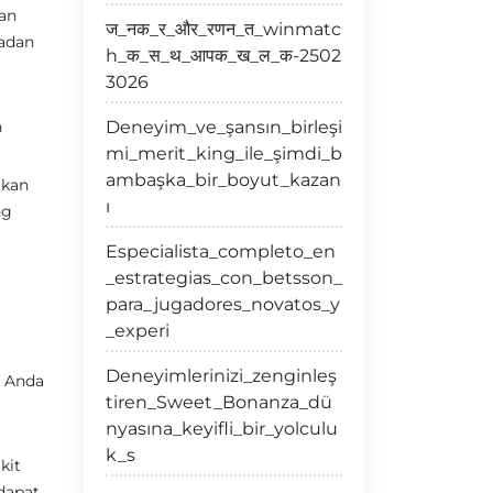
an
ज_नक_र_और_रणन_त_winmatc
badan
h_क_स_थ_आपक_ख_ल_क-2502
3026
n
Deneyim_ve_şansın_birleşi
mi_merit_king_ile_şimdi_b
ambaşka_bir_boyut_kazan
ukan
ı
ng
Especialista_completo_en
_estrategias_con_betsson_
para_jugadores_novatos_y
_experi
Deneyimlerinizi_zenginleş
, Anda
tiren_Sweet_Bonanza_dü
nyasına_keyifli_bir_yolculu
k_s
kit
dapat