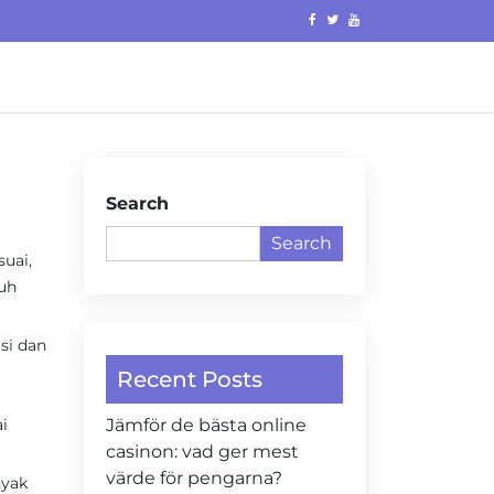
Search
Search
uai,
buh
si dan
Recent Posts
i
Jämför de bästa online
casinon: vad ger mest
värde för pengarna?
nyak