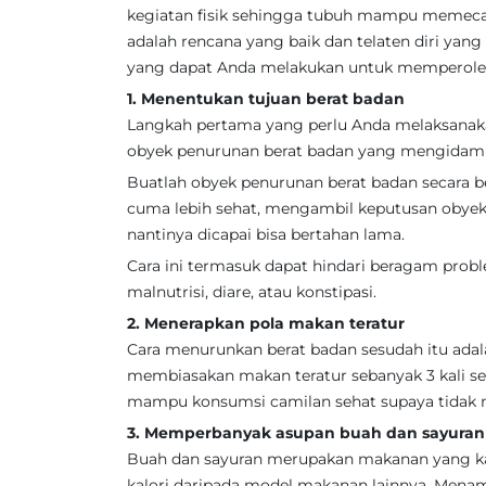
kegiatan fisik sehingga tubuh mampu memeca
adalah rencana yang baik dan telaten diri yang 
yang dapat Anda melakukan untuk memperoleh 
1. Menentukan tujuan berat badan
Langkah pertama yang perlu Anda melaksanak
obyek penurunan berat badan yang mengidamk
Buatlah obyek penurunan berat badan secara b
cuma lebih sehat, mengambil keputusan obyek 
nantinya dicapai bisa bertahan lama.
Cara ini termasuk dapat hindari beragam probl
malnutrisi, diare, atau konstipasi.
2. Menerapkan pola makan teratur
Cara menurunkan berat badan sesudah itu ada
membiasakan makan teratur sebanyak 3 kali seha
mampu konsumsi camilan sehat supaya tidak m
3. Memperbanyak asupan buah dan sayuran
Buah dan sayuran merupakan makanan yang kaya
kalori daripada model makanan lainnya. Mena