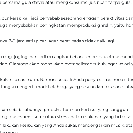
 bersama gula stevia atau mengkonsumsi jus buah tanpa gula.
idur kerap kali jadi penyebab seseorang enggan beraktivitas da
at juga menyebabkan peningkatan memproduksi ghrelin, yaitu h
nya 7–9 jam setiap hari agar berat badan tidak naik lagi.
erenang, joging, dan latihan angkat beban, terlampau direkomend
an. Olahraga akan menaikkan metabolisme tubuh, agar kalori 
kukan secara rutin. Namun, kecuali Anda punya situasi medis te
h fungsi mengerti model olahraga yang sesuai dan batasan olah
makan sebab tubuhnya produksi hormon kortisol yang sanggup
g dikonsumsi sementara stres adalah makanan yang tidak seh
gan lakukan kesibukan yang Anda sukai, mendengarkan musik, ata
atau yoga.