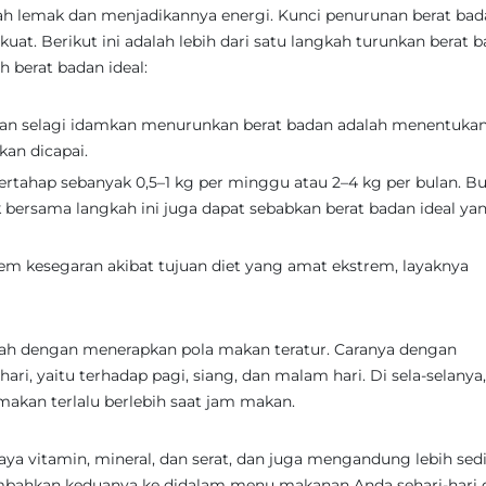
h lemak dan menjadikannya energi. Kunci penurunan berat bad
kuat. Berikut ini adalah lebih dari satu langkah turunkan berat 
berat badan ideal:
an selagi idamkan menurunkan berat badan adalah menentuka
an dicapai.
ertahap sebanyak 0,5–1 kg per minggu atau 2–4 kg per bulan. B
bersama langkah ini juga dapat sebabkan berat badan ideal ya
em kesegaran akibat tujuan diet yang amat ekstrem, layaknya
lah dengan menerapkan pola makan teratur. Caranya dengan
ri, yaitu terhadap pagi, siang, dan malam hari. Di sela-selanya
akan terlalu berlebih saat jam makan.
 vitamin, mineral, dan serat, dan juga mengandung lebih sedi
mbahkan keduanya ke didalam menu makanan Anda sehari-hari 