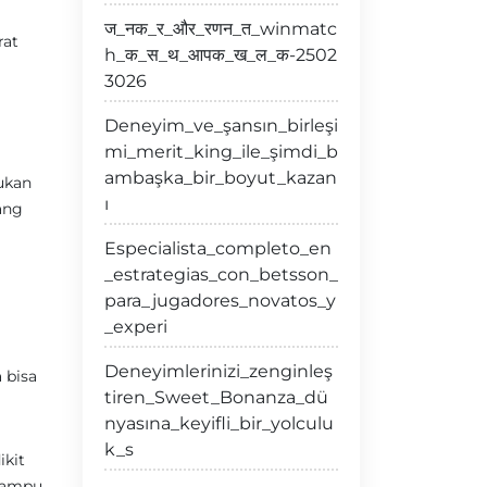
ज_नक_र_और_रणन_त_winmatc
rat
h_क_स_थ_आपक_ख_ल_क-2502
3026
Deneyim_ve_şansın_birleşi
mi_merit_king_ile_şimdi_b
ambaşka_bir_boyut_kazan
ukan
ı
ang
Especialista_completo_en
_estrategias_con_betsson_
para_jugadores_novatos_y
_experi
Deneyimlerinizi_zenginleş
 bisa
tiren_Sweet_Bonanza_dü
nyasına_keyifli_bir_yolculu
k_s
ikit
 mampu