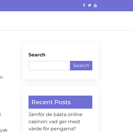
Search
Search
un
Recent Posts
i
Jämför de bästa online
casinon: vad ger mest
värde för pengarna?
nyak