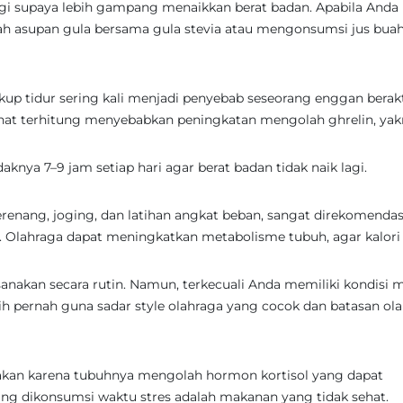
i supaya lebih gampang menaikkan berat badan. Apabila Anda
 asupan gula bersama gula stevia atau mengonsumsi jus buah
kup tidur sering kali menjadi penyebab seseorang enggan berakt
rahat terhitung menyebabkan peningkatan mengolah ghrelin, yak
daknya 7–9 jam setiap hari agar berat badan tidak naik lagi.
erenang, joging, dan latihan angkat beban, sangat direkomendas
. Olahraga dapat meningkatkan metabolisme tubuh, agar kalori
sanakan secara rutin. Namun, terkecuali Anda memiliki kondisi 
bih pernah guna sadar style olahraga yang cocok dan batasan ol
makan karena tubuhnya mengolah hormon kortisol yang dapat
ng dikonsumsi waktu stres adalah makanan yang tidak sehat.