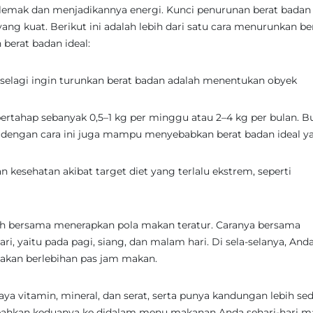
 lemak dan menjadikannya energi. Kunci penurunan berat badan
yang kuat. Berikut ini adalah lebih dari satu cara menurunkan be
berat badan ideal:
selagi ingin turunkan berat badan adalah menentukan obyek
ertahap sebanyak 0,5–1 kg per minggu atau 2–4 kg per bulan. B
 dengan cara ini juga mampu menyebabkan berat badan ideal y
kesehatan akibat target diet yang terlalu ekstrem, seperti
lah bersama menerapkan pola makan teratur. Caranya bersama
i, yaitu pada pagi, siang, dan malam hari. Di sela-selanya, Anda
akan berlebihan pas jam makan.
 vitamin, mineral, dan serat, serta punya kandungan lebih sed
ambahkan keduanya ke didalam menu makanan Anda sehari-hari