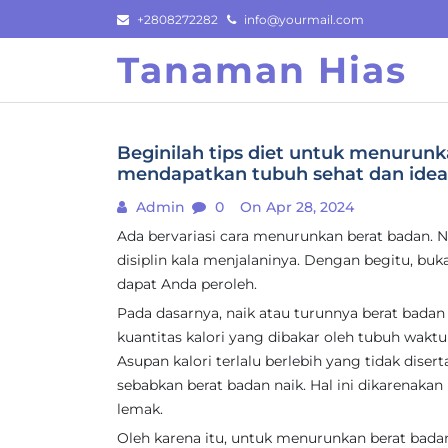
Skip
+2808272282
info@yourmail.com
to
Tanaman Hias
content
Beginilah tips diet untuk menurun
mendapatkan tubuh sehat dan ide
Admin
0
On Apr 28, 2024
Ada bervariasi cara menurunkan berat badan. 
disiplin kala menjalaninya. Dengan begitu, bu
dapat Anda peroleh.
Pada dasarnya, naik atau turunnya berat bada
kuantitas kalori yang dibakar oleh tubuh waktu 
Asupan kalori terlalu berlebih yang tidak disert
sebabkan berat badan naik. Hal ini dikarenakan
lemak.
Oleh karena itu, untuk menurunkan berat bada