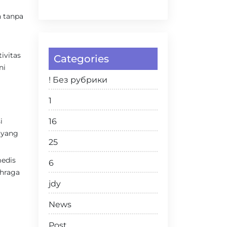
 tanpa
ivitas
Categories
ni
! Без рубрики
1
i
16
 yang
25
medis
6
ahraga
jdy
News
Post