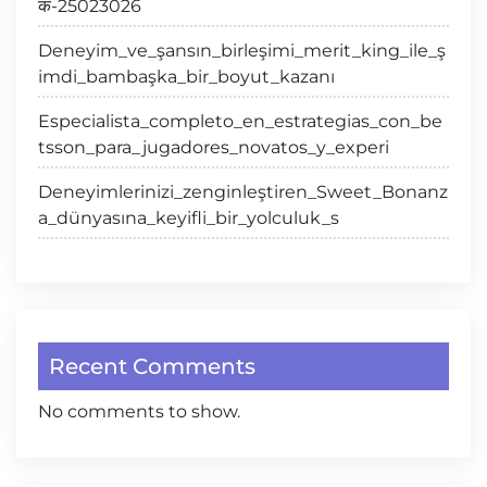
क-25023026
Deneyim_ve_şansın_birleşimi_merit_king_ile_ş
imdi_bambaşka_bir_boyut_kazanı
Especialista_completo_en_estrategias_con_be
tsson_para_jugadores_novatos_y_experi
Deneyimlerinizi_zenginleştiren_Sweet_Bonanz
a_dünyasına_keyifli_bir_yolculuk_s
Recent Comments
No comments to show.