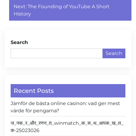
Post
Next:
The Founding of YouTube A Short
navigation
History
Search
Search
Recent Posts
Jämför de bästa online casinon: vad ger mest
värde för pengarna?
ज_नक_र_और_रणन_त_winmatch_क_स_थ_आपक_ख_ल_
क-25023026