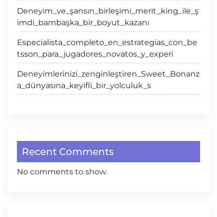
Deneyim_ve_şansın_birleşimi_merit_king_ile_ş
imdi_bambaşka_bir_boyut_kazanı
Especialista_completo_en_estrategias_con_be
tsson_para_jugadores_novatos_y_experi
Deneyimlerinizi_zenginleştiren_Sweet_Bonanz
a_dünyasına_keyifli_bir_yolculuk_s
Recent Comments
No comments to show.