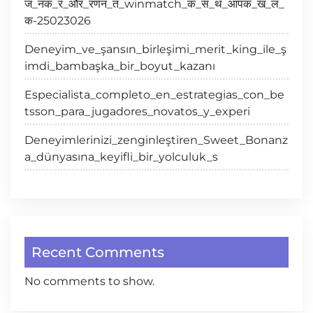
ज_नक_र_और_रणन_त_winmatch_क_स_थ_आपक_ख_ल_
क-25023026
Deneyim_ve_şansın_birleşimi_merit_king_ile_ş
imdi_bambaşka_bir_boyut_kazanı
Especialista_completo_en_estrategias_con_be
tsson_para_jugadores_novatos_y_experi
Deneyimlerinizi_zenginleştiren_Sweet_Bonanz
a_dünyasına_keyifli_bir_yolculuk_s
Recent Comments
No comments to show.