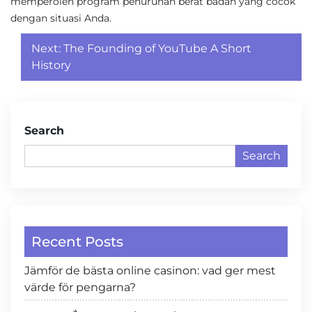
memperoleh program penurunan berat badan yang cocok
dengan situasi Anda.
Post
Next:
The Founding of YouTube A Short
navigation
History
Search
Search
Recent Posts
Jämför de bästa online casinon: vad ger mest
värde för pengarna?