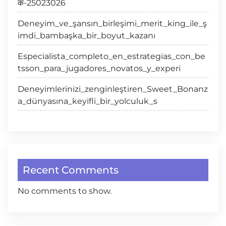
क-25023026
Deneyim_ve_şansın_birleşimi_merit_king_ile_ş
imdi_bambaşka_bir_boyut_kazanı
Especialista_completo_en_estrategias_con_be
tsson_para_jugadores_novatos_y_experi
Deneyimlerinizi_zenginleştiren_Sweet_Bonanz
a_dünyasına_keyifli_bir_yolculuk_s
Recent Comments
No comments to show.