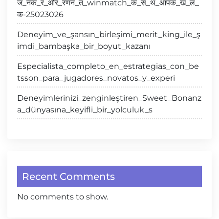
ज_नक_र_और_रणन_त_winmatch_क_स_थ_आपक_ख_ल_
क-25023026
Deneyim_ve_şansın_birleşimi_merit_king_ile_ş
imdi_bambaşka_bir_boyut_kazanı
Especialista_completo_en_estrategias_con_be
tsson_para_jugadores_novatos_y_experi
Deneyimlerinizi_zenginleştiren_Sweet_Bonanz
a_dünyasına_keyifli_bir_yolculuk_s
Recent Comments
No comments to show.