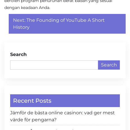
beroleh program penurunan berat badan yang sesuai
dengan keadaan Anda.
Post
Next:
The Founding of YouTube A Short
navigation
History
Search
Search
Recent Posts
Jämför de bästa online casinon: vad ger mest
värde för pengarna?