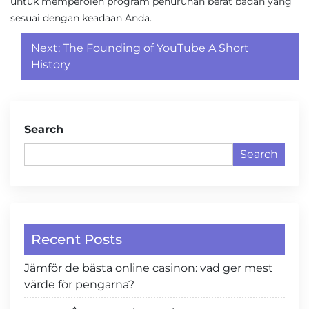
untuk memperoleh program penurunan berat badan yang
sesuai dengan keadaan Anda.
Post
Next:
The Founding of YouTube A Short
navigation
History
Search
Search
Recent Posts
Jämför de bästa online casinon: vad ger mest
värde för pengarna?