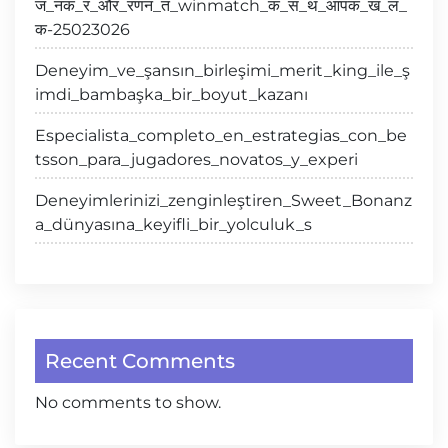
ज_नक_र_और_रणन_त_winmatch_क_स_थ_आपक_ख_ल_
क-25023026
Deneyim_ve_şansın_birleşimi_merit_king_ile_ş
imdi_bambaşka_bir_boyut_kazanı
Especialista_completo_en_estrategias_con_be
tsson_para_jugadores_novatos_y_experi
Deneyimlerinizi_zenginleştiren_Sweet_Bonanz
a_dünyasına_keyifli_bir_yolculuk_s
Recent Comments
No comments to show.