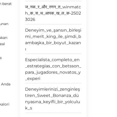
n berat
ज_नक_र_और_रणन_त_winmatc
h_क_स_थ_आपक_ख_ल_क-2502
3026
runan
Deneyim_ve_şansın_birleşi
mi_merit_king_ile_şimdi_b
ukan
ambaşka_bir_boyut_kazan
eal
ı
a
Especialista_completo_en
_estrategias_con_betsson_
para_jugadores_novatos_y
_experi
, Anda
Deneyimlerinizi_zenginleş
tiren_Sweet_Bonanza_dü
nyasına_keyifli_bir_yolculu
alori
k_s