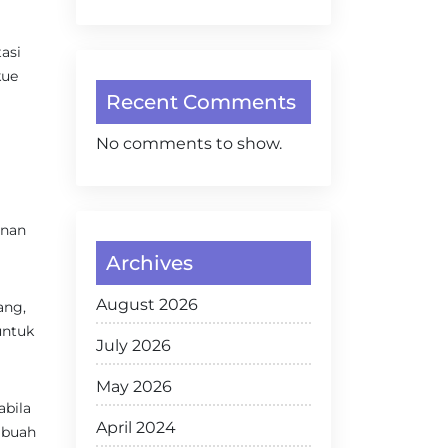
asi
kue
Recent Comments
No comments to show.
anan
Archives
August 2026
ang,
untuk
July 2026
May 2026
bila
April 2024
 buah