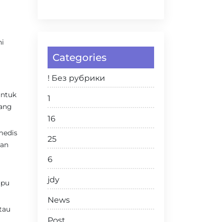
ni
Categories
! Без рубрики
untuk
1
yang
16
medis
25
san
6
jdy
mpu
News
tau
Post