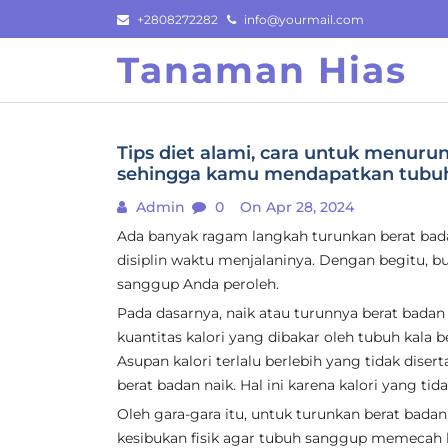
Skip
+2808272282
info@yourmail.com
to
Tanaman Hias
content
Tips diet alami, cara untuk menur
sehingga kamu mendapatkan tubuh 
Admin
0
On Apr 28, 2024
Ada banyak ragam langkah turunkan berat bada
disiplin waktu menjalaninya. Dengan begitu, b
sanggup Anda peroleh.
Pada dasarnya, naik atau turunnya berat bada
kuantitas kalori yang dibakar oleh tubuh kala be
Asupan kalori terlalu berlebih yang tidak dise
berat badan naik. Hal ini karena kalori yang ti
Oleh gara-gara itu, untuk turunkan berat bada
kesibukan fisik agar tubuh sanggup memecah 