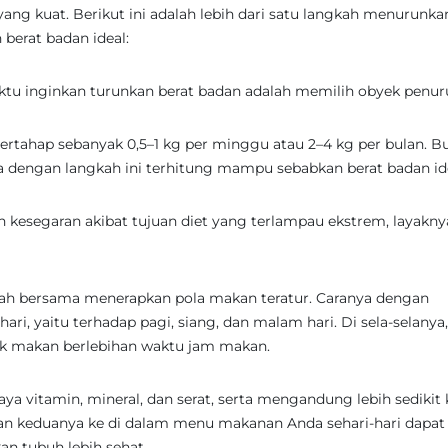
 yang kuat. Berikut ini adalah lebih dari satu langkah menurunka
berat badan ideal:
ktu inginkan turunkan berat badan adalah memilih obyek penu
ertahap sebanyak 0,5–1 kg per minggu atau 2–4 kg per bulan. B
 dengan langkah ini terhitung mampu sebabkan berat badan id
an kesegaran akibat tujuan diet yang terlampau ekstrem, layakny
lah bersama menerapkan pola makan teratur. Caranya dengan
ri, yaitu terhadap pagi, siang, dan malam hari. Di sela-selanya
k makan berlebihan waktu jam makan.
vitamin, mineral, dan serat, serta mengandung lebih sedikit k
n keduanya ke di dalam menu makanan Anda sehari-hari dapat
n tubuh lebih sehat.