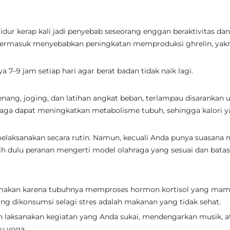
idur kerap kali jadi penyebab seseorang enggan beraktivitas dan
t termasuk menyebabkan peningkatan memproduksi ghrelin, yak
a 7–9 jam setiap hari agar berat badan tidak naik lagi.
renang, joging, dan latihan angkat beban, terlampau disarankan 
raga dapat meningkatkan metabolisme tubuh, sehingga kalori 
melaksanakan secara rutin. Namun, kecuali Anda punya suasana 
ebih dulu peranan mengerti model olahraga yang sesuai dan bata
ak makan karena tubuhnya memproses hormon kortisol yang ma
ng dikonsumsi selagi stres adalah makanan yang tidak sehat.
gan laksanakan kegiatan yang Anda sukai, mendengarkan musik, a
au yoga.