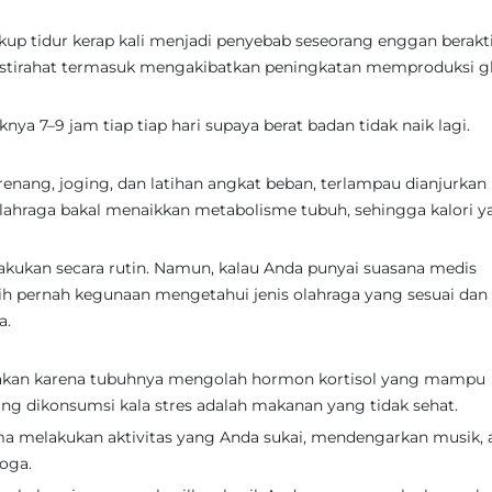
ukup tidur kerap kali menjadi penyebab seseorang enggan berakti
 istirahat termasuk mengakibatkan peningkatan memproduksi gh
knya 7–9 jam tiap tiap hari supaya berat badan tidak naik lagi.
renang, joging, dan latihan angkat beban, terlampau dianjurkan
ahraga bakal menaikkan metabolisme tubuh, sehingga kalori y
lakukan secara rutin. Namun, kalau Anda punyai suasana medis
ebih pernah kegunaan mengetahui jenis olahraga yang sesuai dan
a.
 makan karena tubuhnya mengolah hormon kortisol yang mampu
ng dikonsumsi kala stres adalah makanan yang tidak sehat.
sama melakukan aktivitas yang Anda sukai, mendengarkan musik, 
yoga.