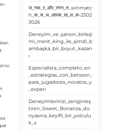
dan
ज_नक_र_और_रणन_त_winmatc
h_क_स_थ_आपक_ख_ल_क-2502
3026
Deneyim_ve_şansın_birleşi
mi_merit_king_ile_şimdi_b
ukan
ambaşka_bir_boyut_kazan
g
ı
risi,
Especialista_completo_en
_estrategias_con_betsson_
para_jugadores_novatos_y
an
_experi
a
Deneyimlerinizi_zenginleş
tiren_Sweet_Bonanza_dü
nyasına_keyifli_bir_yolculu
kit
k_s
pat