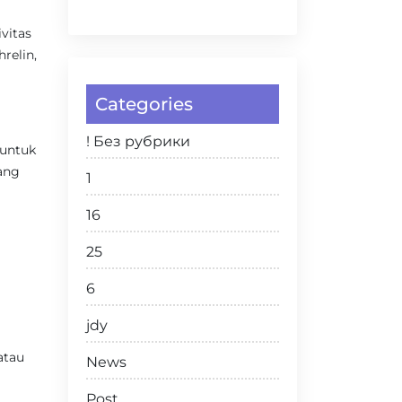
vitas
relin,
Categories
! Без рубрики
 untuk
ang
1
16
25
6
jdy
atau
News
Post