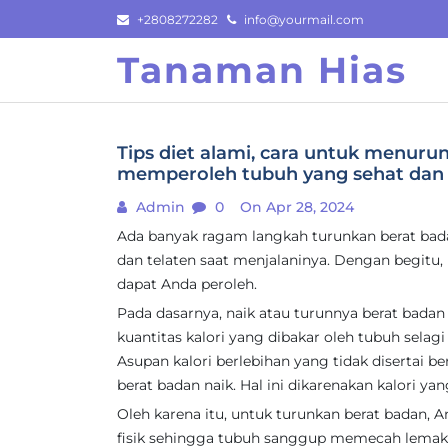
Skip
+2808272282
info@yourmail.com
to
Tanaman Hias
content
Tips diet alami, cara untuk menur
memperoleh tubuh yang sehat dan 
Admin
0
On Apr 28, 2024
Ada banyak ragam langkah turunkan berat bada
dan telaten saat menjalaninya. Dengan begitu,
dapat Anda peroleh.
Pada dasarnya, naik atau turunnya berat bada
kuantitas kalori yang dibakar oleh tubuh selagi 
Asupan kalori berlebihan yang tidak disertai b
berat badan naik. Hal ini dikarenakan kalori y
Oleh karena itu, untuk turunkan berat badan, 
fisik sehingga tubuh sanggup memecah lemak 