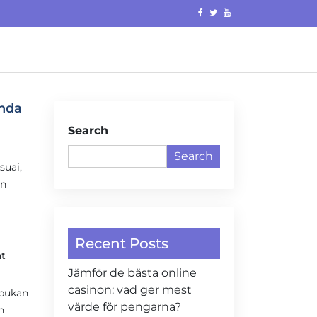
anda
Search
Search
suai,
un
Recent Posts
at
Jämför de bästa online
casinon: vad ger mest
ibukan
värde för pengarna?
h