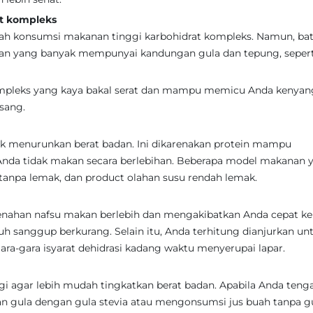
t kompleks
lah konsumsi makanan tinggi karbohidrat kompleks. Namun, bat
an yang banyak mempunyai kandungan gula dan tepung, sepert
pleks yang kaya bakal serat dan mampu memicu Anda kenyang
isang.
k menurunkan berat badan. Ini dikarenakan protein mampu
Anda tidak makan secara berlebihan. Beberapa model makanan 
g tanpa lemak, dan product olahan susu rendah lemak.
enahan nafsu makan berlebih dan mengakibatkan Anda cepat ke
h sanggup berkurang. Selain itu, Anda terhitung dianjurkan un
gara-gara isyarat dehidrasi kadang waktu menyerupai lapar.
 agar lebih mudah tingkatkan berat badan. Apabila Anda teng
gula dengan gula stevia atau mengonsumsi jus buah tanpa gu