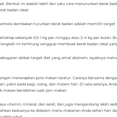
at. Berikut ini adalah lebih dari satu cara menurunkan berat ba
rat badan ideal:
entara dambakan turunkan berat badan adalah memilih target
ertahap sebanyak 0,5–1 kg per minggu atau 2–4 kg per bulan. B
 langkah ini terhitung sanggup membuat berat badan ideal yan
ebugaran akibat target diet yang amat ekstrem, layaknya malnut
 dengan menerapkan pola makan teratur. Caranya bersama deng
i, yakni pada pagi, siang, dan malam hari. Di sela-selanya, And
 makan berlebihan saat jam makan.
 vitamin, mineral, dan serat, dan juga mengandung lebih sedi
bahkan keduanya ke didalam menu makanan Anda sehari-hari da
 lebih sehat.