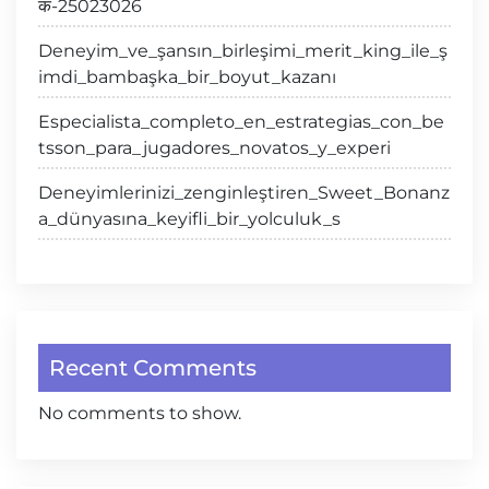
क-25023026
Deneyim_ve_şansın_birleşimi_merit_king_ile_ş
imdi_bambaşka_bir_boyut_kazanı
Especialista_completo_en_estrategias_con_be
tsson_para_jugadores_novatos_y_experi
Deneyimlerinizi_zenginleştiren_Sweet_Bonanz
a_dünyasına_keyifli_bir_yolculuk_s
Recent Comments
No comments to show.