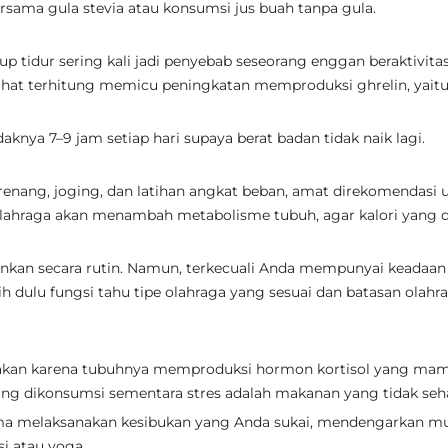
rsama gula stevia atau konsumsi jus buah tanpa gula.
kup tidur sering kali jadi penyebab seseorang enggan beraktivita
irahat terhitung memicu peningkatan memproduksi ghrelin, yait
daknya 7–9 jam setiap hari supaya berat badan tidak naik lagi.
erenang, joging, dan latihan angkat beban, amat direkomendasi 
lahraga akan menambah metabolisme tubuh, agar kalori yang d
alankan secara rutin. Namun, terkecuali Anda mempunyai keadaa
bih dulu fungsi tahu tipe olahraga yang sesuai dan batasan olahr
 makan karena tubuhnya memproduksi hormon kortisol yang ma
ng dikonsumsi sementara stres adalah makanan yang tidak seh
rsama melaksanakan kesibukan yang Anda sukai, mendengarkan mu
si atau yoga.