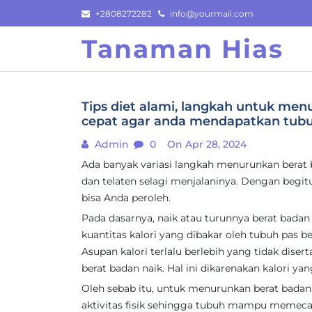
Skip
+2808272282
info@yourmail.com
to
Tanaman Hias
content
Tips diet alami, langkah untuk me
cepat agar anda mendapatkan tubuh
Admin
0
On Apr 28, 2024
Ada banyak variasi langkah menurunkan berat 
dan telaten selagi menjalaninya. Dengan begit
bisa Anda peroleh.
Pada dasarnya, naik atau turunnya berat bada
kuantitas kalori yang dibakar oleh tubuh pas ber
Asupan kalori terlalu berlebih yang tidak dise
berat badan naik. Hal ini dikarenakan kalori y
Oleh sebab itu, untuk menurunkan berat badan
aktivitas fisik sehingga tubuh mampu memeca