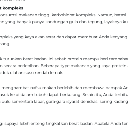
t kompleks
 konsumsi makanan tinggi karbohidrat kompleks. Namun, batasi
an yang banyak punya kandungan gula dan tepung, layaknya ku
pleks yang kaya akan serat dan dapat membuat Anda kenyang 
isang.
 turunkan berat badan. Ini sebab protein mampu beri tambaha
n secara berlebihan. Beberapa type makanan yang kaya protein 
roduk olahan susu rendah lemak.
up menghambat nafsu makan berlebih dan membawa dampak A
suk ke di dalam tubuh dapat berkurang. Selain itu, Anda terhit
 dulu sementara lapar, gara-gara isyarat dehidrasi sering kadan
 supaya lebih enteng tingkatkan berat badan. Apabila Anda te