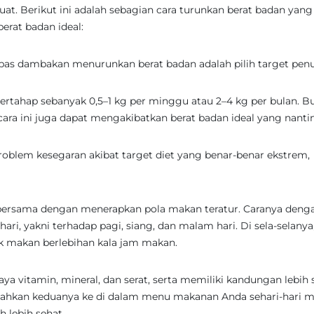
uat. Berikut ini adalah sebagian cara turunkan berat badan yang
rat badan ideal:
as dambakan menurunkan berat badan adalah pilih target pen
ertahap sebanyak 0,5–1 kg per minggu atau 2–4 kg per bulan. B
ara ini juga dapat mengakibatkan berat badan ideal yang nanti
oblem kesegaran akibat target diet yang benar-benar ekstrem,
h bersama dengan menerapkan pola makan teratur. Caranya deng
ri, yakni terhadap pagi, siang, dan malam hari. Di sela-selanya
k makan berlebihan kala jam makan.
vitamin, mineral, dan serat, serta memiliki kandungan lebih s
mbahkan keduanya ke di dalam menu makanan Anda sehari-hari
 lebih sehat.