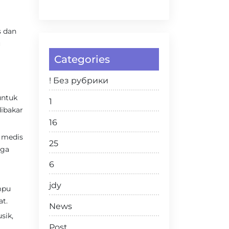
s dan
u
Categories
! Без рубрики
untuk
1
ibakar
16
n medis
25
aga
6
jdy
mpu
at.
News
sik,
Post