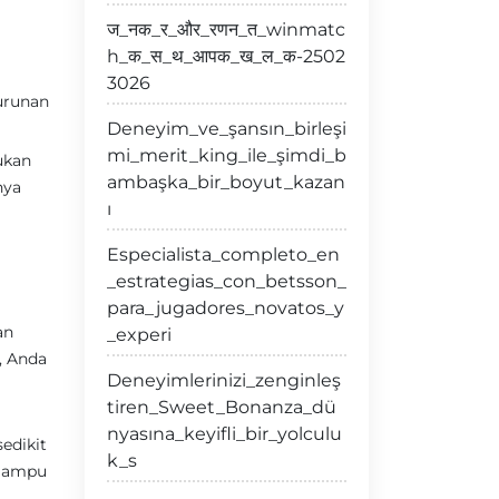
ज_नक_र_और_रणन_त_winmatc
h_क_स_थ_आपक_ख_ल_क-2502
3026
urunan
Deneyim_ve_şansın_birleşi
mi_merit_king_ile_şimdi_b
ukan
ambaşka_bir_boyut_kazan
nya
ı
Especialista_completo_en
_estrategias_con_betsson_
para_jugadores_novatos_y
an
_experi
, Anda
Deneyimlerinizi_zenginleş
tiren_Sweet_Bonanza_dü
nyasına_keyifli_bir_yolculu
edikit
k_s
 mampu