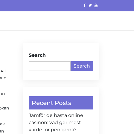
Search
Search
ai,
pun
dan
Recent Posts
abkan
Jämför de bästa online
casinon: vad ger mest
yak
värde för pengarna?
an