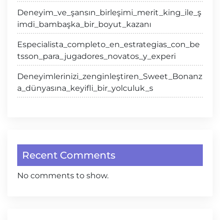
Deneyim_ve_şansın_birleşimi_merit_king_ile_ş
imdi_bambaşka_bir_boyut_kazanı
Especialista_completo_en_estrategias_con_be
tsson_para_jugadores_novatos_y_experi
Deneyimlerinizi_zenginleştiren_Sweet_Bonanz
a_dünyasına_keyifli_bir_yolculuk_s
Recent Comments
No comments to show.