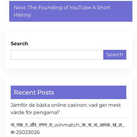
Post
Next:
The Founding of YouTube A Short
navigation
History
Search
Search
Recent Posts
Jämför de bästa online casinon: vad ger mest
värde för pengarna?
ज_नक_र_और_रणन_त_winmatch_क_स_थ_आपक_ख_ल_
क-25023026