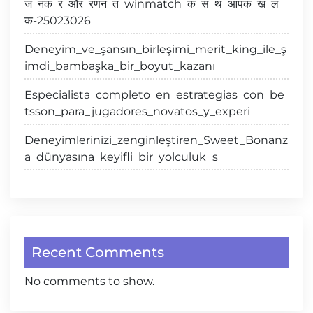
ज_नक_र_और_रणन_त_winmatch_क_स_थ_आपक_ख_ल_
क-25023026
Deneyim_ve_şansın_birleşimi_merit_king_ile_ş
imdi_bambaşka_bir_boyut_kazanı
Especialista_completo_en_estrategias_con_be
tsson_para_jugadores_novatos_y_experi
Deneyimlerinizi_zenginleştiren_Sweet_Bonanz
a_dünyasına_keyifli_bir_yolculuk_s
Recent Comments
No comments to show.