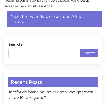
meraih program penurunan berat badan yang sesuai
bersama dengan situasi Anda.
Post
Next:
The Founding of YouTube A Short
navigation
History
Search
Search
Recent Posts
Jämför de bästa online casinon: vad ger mest
värde för pengarna?