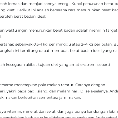
cah lemak dan menjadikannya energi. Kunci penurunan berat b
ang kuat. Berikut ini adalah beberapa cara menurunkan berat ba
oleh berat badan ideal:
n waktu ingin menurunkan berat badan adalah memilih target
.
ertahap sebanyak 0,5–1 kg per minggu atau 2–4 kg per bulan. B
langkah ini terhitung dapat membuat berat badan ideal yang na
lah kesegaran akibat tujuan diet yang amat ekstrem, seperti
 bersama menerapkan pola makan teratur. Caranya dengan
i, yakni pada pagi, siang, dan malam hari. Di sela-selanya, And
ak makan berlebihan sementara jam makan.
 vitamin, mineral, dan serat, dan juga punya kandungan lebih
a. Menambahkan keduanya ke didalam menu makanan Anda sehari-