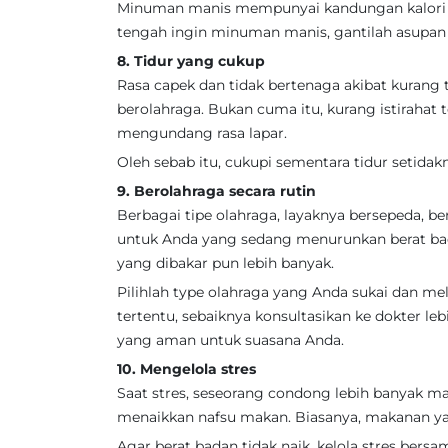
Minuman manis mempunyai kandungan kalori y
tengah ingin minuman manis, gantilah asupan 
8. Tidur yang cukup
Rasa capek dan tidak bertenaga akibat kurang 
berolahraga. Bukan cuma itu, kurang istiraha
mengundang rasa lapar.
Oleh sebab itu, cukupi sementara tidur setidakn
9. Berolahraga secara rutin
Berbagai tipe olahraga, layaknya bersepeda, b
untuk Anda yang sedang menurunkan berat ba
yang dibakar pun lebih banyak.
Pilihlah type olahraga yang Anda sukai dan mel
tertentu, sebaiknya konsultasikan ke dokter le
yang aman untuk suasana Anda.
10. Mengelola stres
Saat stres, seseorang condong lebih banyak 
menaikkan nafsu makan. Biasanya, makanan ya
Agar berat badan tidak naik, kelola stres ber