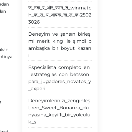
adan
ज_नक_र_और_रणन_त_winmatc
dan
h_क_स_थ_आपक_ख_ल_क-2502
3026
Deneyim_ve_şansın_birleşi
mi_merit_king_ile_şimdi_b
ambaşka_bir_boyut_kazan
ukan
ı
ntinya
Especialista_completo_en
_estrategias_con_betsson_
para_jugadores_novatos_y
_experi
Deneyimlerinizi_zenginleş
a
tiren_Sweet_Bonanza_dü
nyasına_keyifli_bir_yolculu
k_s
hari