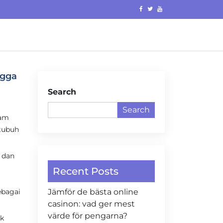
ngga
Search
Search
ram
 tubuh
 dan
Recent Posts
ebagai
Jämför de bästa online
casinon: vad ger mest
värde för pengarna?
ak