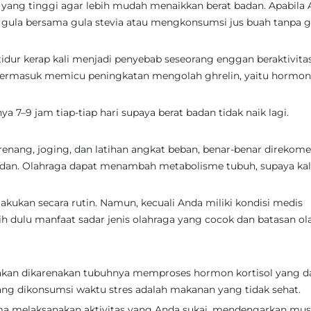
ang tinggi agar lebih mudah menaikkan berat badan. Apabila
gula bersama gula stevia atau mengkonsumsi jus buah tanpa g
tidur kerap kali menjadi penyebab seseorang enggan beraktivita
t termasuk memicu peningkatan mengolah ghrelin, yaitu hormo
ya 7–9 jam tiap-tiap hari supaya berat badan tidak naik lagi.
erenang, joging, dan latihan angkat beban, benar-benar direkom
dan. Olahraga dapat menambah metabolisme tubuh, supaya kal
akukan secara rutin. Namun, kecuali Anda miliki kondisi medis
bih dulu manfaat sadar jenis olahraga yang cocok dan batasan o
makan dikarenakan tubuhnya memproses hormon kortisol yang d
ng dikonsumsi waktu stres adalah makanan yang tidak sehat.
sama melaksanakan aktivitas yang Anda sukai, mendengarkan mus