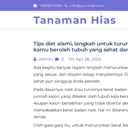
Skip
+2808272282
info@yourmail.com
to
Tanaman Hias
content
Tips diet alami, langkah untuk tur
kamu beroleh tubuh yang sehat dan
Admin
0
On Apr 28, 2024
Ada begitu banyak ragam langkah menurunkan 
yang sesuai, dan disiplin selagi menjalaninya.
sehat pun sanggup Anda peroleh.
Pada dasarnya, naik atau turunnya berat bada
jumlah kalori yang dibakar oleh tubuh kala bera
Asupan kalori berlebihan yang tidak disertai de
menyebabkan berat badan naik. Hal ini dikarena
lemak.
Oleh gara-gara itu, untuk menurunkan berat ba