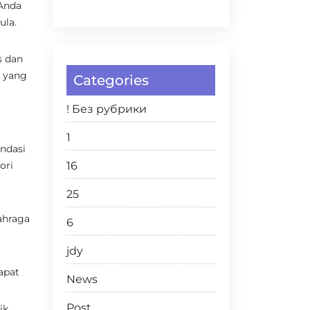
 Anda
ula.
s dan
n yang
Categories
! Без рубрики
1
endasi
ori
16
25
lahraga
6
jdy
apat
News
Post
ik,